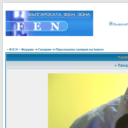
Въпроси/
~ Ф Е Н ~ Форуми
->
Галерия
->
Персонална галерия на Ivanov
"Сребъ
«
Пред